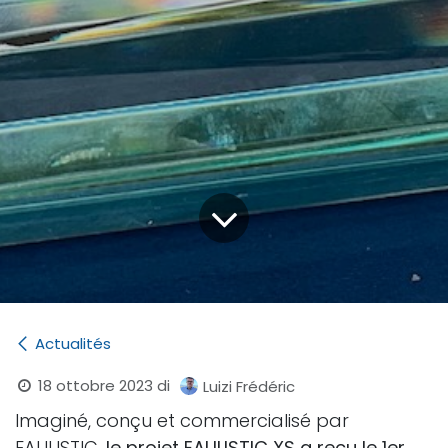
Actualités
18 ottobre 2023
di
Luizi Frédéric
Imaginé, conçu et commercialisé par
EAULISTIC,
le projet EAULISTIC XS a reçu le 1er