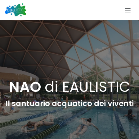
Passa al contenuto
NAO
di EAULISTIC
Il santuario acquatico dei viventi