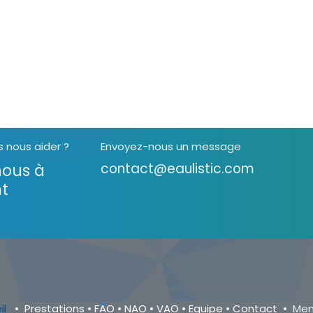
nous aider ?
Envoyez-nous un message
ous à
contact@eaulistic.com
t
il
•
Prestations
•
FAO
•
NAO
•
VAO
•
Equipe
•
Contact
•
Men