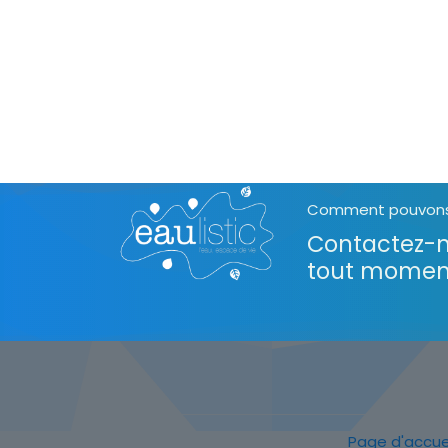
Comment pouvons 
Contactez-n
tout momen
Page d'accue