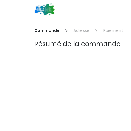
Se rendre au contenu
Home
Prestations
FAO
N
Commande
Adresse
Paiement
Résumé de la commande