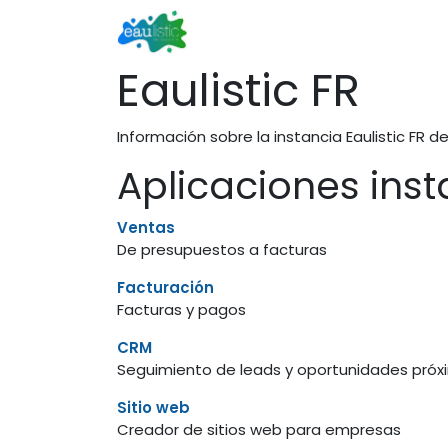
Ir al contenido
Inicio
Servicios
FAO
NAO
Eaulistic FR
Información sobre la instancia Eaulistic FR d
Aplicaciones ins
Ventas
De presupuestos a facturas
Facturación
Facturas y pagos
CRM
Seguimiento de leads y oportunidades próx
Sitio web
Creador de sitios web para empresas