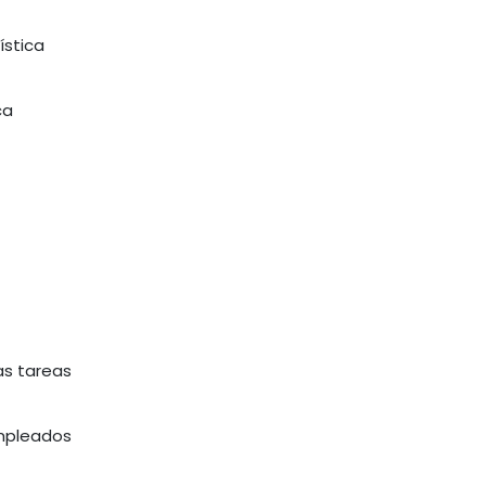
ística
ca
as tareas
empleados