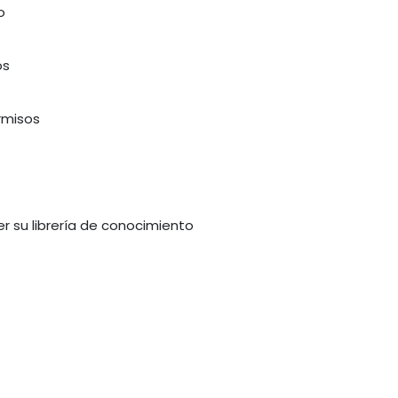
o
os
rmisos
r su librería de conocimiento