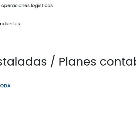
 operaciones logísticas
endientes
staladas / Planes conta
 CODA