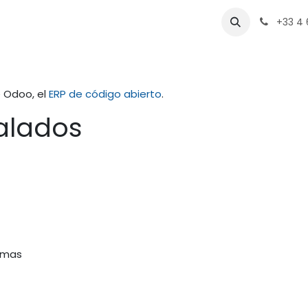
VAO
Productos
Equipo
Contacto
+33 4 
e Odoo, el
ERP de código abierto
.
talados
imas