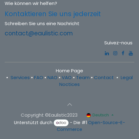
Wie können wir helfen?
Kontaktieren Sie uns jederzeit
Schreiben Sie uns eine Nachricht
contact@eaulistic.com
Suivez-nous
Home Page
•
Services
•
FAO
•
NAO
•
VAO
•
Team
•
Contact
•
Legal
Noctices
Copyright ©Eaulistic2023
Deutsch
Unterstützt durch
- Die #1
Open-Source-E-
Commerce